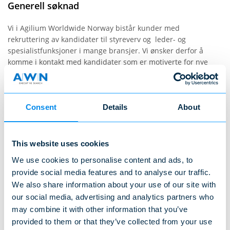
Generell søknad
Vi i Agilium Worldwide Norway bistår kunder med
rekruttering av kandidater til styreverv og leder- og
spesialistfunksjoner i mange bransjer. Vi ønsker derfor å
komme i kontakt med kandidater som er motiverte for nye
utfordringer.
For at vi skal knytte ditt kandidatur til et relevant styreverv
eller stilling, har vi behov for noe informasjon om deg. Fyll
Consent
Details
About
derfor ut informasjonen vi ber om og legg ved en oppdatert
CV. Vi behandler all informasjon konfidensielt og vil ikke dele
denne informasjonen med noen oppdragsgiver før vi har
This website uses cookies
avtalt med deg overfor hvem og når ditt kandidatur skal bli
kjent. En av våre konsulenter vil ta kontakt med deg når en
We use cookies to personalise content and ads, to
relevant mulighet dukker opp.
provide social media features and to analyse our traffic.
We also share information about your use of our site with
Last opp CV
our social media, advertising and analytics partners who
may combine it with other information that you’ve
Når du sender dine personlige opplysninger til oss,
provided to them or that they’ve collected from your use
aksepterer du samtidig at denne informasjonen vil bli delt